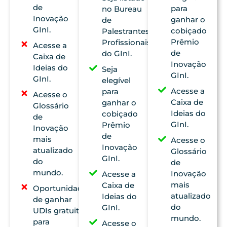
de
para
no Bureau
Inovação
ganhar o
de
GInI.
cobiçado
Palestrantes
Prêmio
Profissionais
Acesse a
de
do GInI.
Caixa de
Inovação
Ideias do
Seja
GInI.
GInI.
elegível
Acesse a
para
Acesse o
Caixa de
ganhar o
Glossário
Ideias do
cobiçado
de
GInI.
Prêmio
Inovação
de
mais
Acesse o
Inovação
atualizado
Glossário
GInI.
do
de
mundo.
Inovação
Acesse a
mais
Caixa de
Oportunidades
atualizado
Ideias do
de ganhar
do
GInI.
UDIs gratuitos
mundo.
para
Acesse o