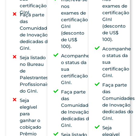
certificação
exames de
nos
GInI.
certificação
exames de
Faça parte
GInI
certificação
das
(desconto
GInI
Comunidades
de US$
(desconto
de Inovação
100).
de US$
dedicadas do
100).
GInI.
Acompanhe
o status da
Acompanhe
Seja listado
sua
o status da
no Bureau
certificação
sua
de
GInI.
certificação
Palestrantes
GInI.
Profissionais
Faça parte
do GInI.
das
Faça parte
Comunidades
das
Seja
de Inovação
Comunidades
elegível
dedicadas do
de Inovação
para
GInI.
dedicadas do
ganhar o
GInI.
cobiçado
Seja
Prêmio
elegível
Seja listado