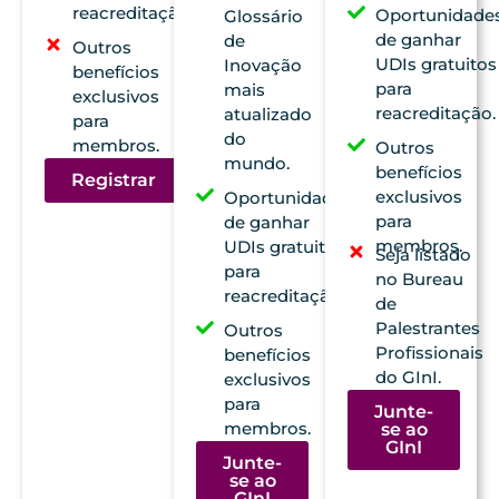
reacreditação.
Oportunidade
Glossário
de ganhar
de
Outros
UDIs gratuitos
Inovação
benefícios
para
mais
exclusivos
reacreditação.
atualizado
para
do
membros.
Outros
mundo.
benefícios
Registrar
exclusivos
Oportunidades
para
de ganhar
membros.
UDIs gratuitos
Seja listado
para
no Bureau
reacreditação.
de
Palestrantes
Outros
Profissionais
benefícios
do GInI.
exclusivos
para
Junte-
membros.
se ao
GInI
Junte-
se ao
GInI