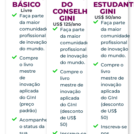
BÁSICO
DO
ESTUDANT
CONSELHO
GINI
Livre
Faça parte
GINI
US$ 50/ano
da maior
Faça parte
US$ 125/ano
comunidade
da maior
Faça parte
profissional
comunidade
da maior
de inovação
profissional
comunidade
do mundo.
de inovação
profissional
do mundo.
de inovação
Compre
do mundo.
o livro
Compre o
mestre
livro
Compre o
de
mestre de
livro
inovação
inovação
mestre de
aplicada
aplicada
inovação
do GInI
do GInI
aplicada
(preço
(desconto
do GInI
padrão)
de US$
(desconto
50)
de US$
Acompanhe
50)
o status da
Inscreva-se
sua
nos
Inscreva-se