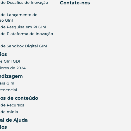
 de Desafios de Inovação
Contate-nos
 de Lançamento de
ão GInI
 de Pesquisa em PI GInI
 de Plataforma de Inovação
 de Sandbox Digital GInI
ios
s GInI GDI
ores de 2024
ndizagem
rs GInI
redencial
ros de conteúdo
 de Recursos
 de mídia
al de Ajuda
ios