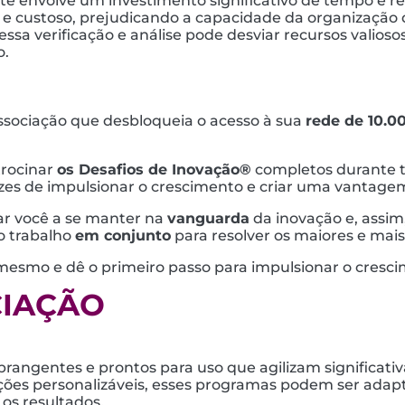
 envolve um investimento significativo de tempo e rec
 custoso, prejudicando a capacidade da organização de 
sa verificação e análise pode desviar recursos valiosos
o.
ssociação que desbloqueia o acesso à sua
rede de 10.0
trocinar
os Desafios de Inovação®
completos durante to
azes de impulsionar o crescimento e criar uma vantage
ar você a se manter na
vanguarda
da inovação e, assim
o trabalho
em conjunto
para resolver os maiores e ma
mesmo e dê o primeiro passo para impulsionar o cresci
CIAÇÃO
brangentes e prontos para uso que agilizam significat
es personalizáveis, esses programas podem ser adaptad
os resultados.