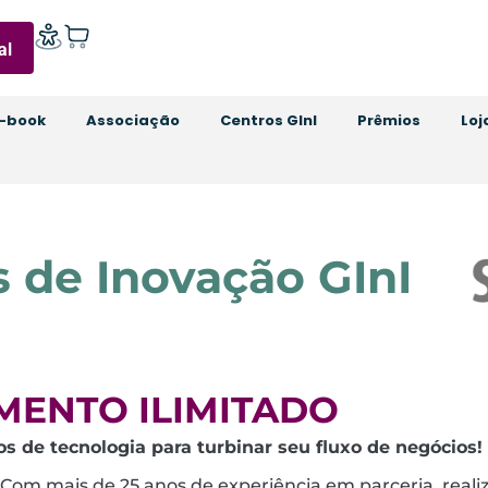
al
-book
Associação
Centros GInI
Prêmios
Loj
s de Inovação GInI
MENTO ILIMITADO
os de tecnologia para turbinar seu fluxo de negócios!
 Com mais de 25 anos de experiência em parceria, real