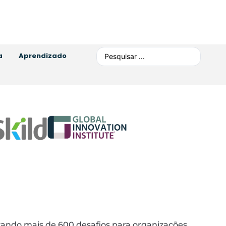
a
Aprendizado
izando mais de 600 desafios para organizações