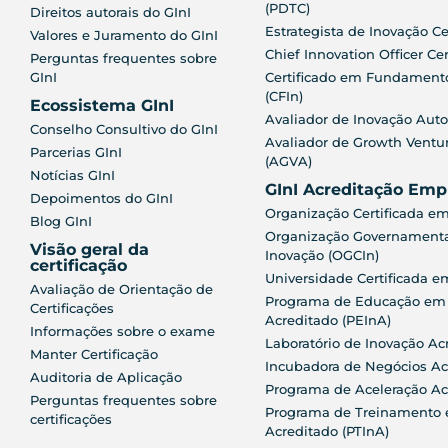
(PDTC)
Direitos autorais do GInI
Estrategista de Inovação Ce
Valores e Juramento do GInI
Chief Innovation Officer Cer
Perguntas frequentes sobre
GInI
Certificado em Fundament
(CFIn)
Ecossistema GInI
Avaliador de Inovação Auto
Conselho Consultivo do GInI
Avaliador de Growth Ventu
Parcerias GInI
(AGVA)
Notícias GInI
GInI Acreditação Emp
Depoimentos do GInI
Organização Certificada em
Blog GInI
Organização Governamental
Visão geral da
Inovação (OGCIn)
certificação
Universidade Certificada e
Avaliação de Orientação de
Programa de Educação em
Certificações
Acreditado (PEInA)
Informações sobre o exame
Laboratório de Inovação Ac
Manter Certificação
Incubadora de Negócios Ac
Auditoria de Aplicação
Programa de Aceleração Ac
Perguntas frequentes sobre
Programa de Treinamento 
certificações
Acreditado (PTInA)