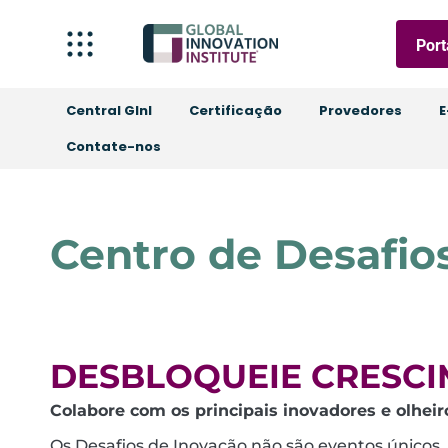
Port
Central GInI
Certificação
Provedores
E
Contate-nos
Centro de Desafio
DESBLOQUEIE CRESCI
Colabore com os principais inovadores e olheir
Os Desafios de Inovação não são eventos únicos.