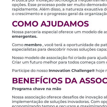
A busca por inovação tecnológica frequentemente
opções. Esse processo pode ser muito demorado e
rapidamente. Além disso, a natureza exaustiva des
o crescimento e o progresso geral da organizaçã
COMO AJUDAMOS
Nossa parceria especial oferece um modelo de a
emergentes.
Como
membro
, você terá a oportunidade de pa
especialistas para descobrir novas soluções cap
Nosso modelo de associação foi criado para ajud
Criar um futuro melhor para todos começa com 
Participe do nosso
Innovation Challenge®
hoje 
BENEFÍCIOS DA ASSO
Programa chave na mão
Nossa associação oferece desafios de inovação a
implementação de soluções inovadoras. Com opçõ
economizando tempo e recursos e maximizando 