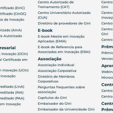
Centro Autorizado de
Centro
Treinamento (CAT)
GInI
rtificado (EInC)
Centro Universitário Autorizado
Centro
tificado (CInOC)
(CUA)
Inovaç
os de Inovação
Diretório de provedores de GInI
Centro
Centro
rizado (AInA)
E-book
GInI
re Autorizado
E-book Mestre em inovação
Centro
Aplicadas (EMIA)
Prêm
E-book de Referencia para
resarial
Associados em Inovação (ERAI)
Prêmio
 Inovação (OCIn)
Associação
Venced
 Certificada em
Associação Individual
Apre
m Inovação (UCIn)
Associação Corporativa
Webina
 Inovação
Diretório de Membros
Microc
Corporativos
Cent
reditado (LInA)
Perguntas frequentes sobre
Centro
associação
reditada (INA)
Centro
Capítulos do GInI
reditado (PAA)
Centr
Embaixador do GInI
em Inovação
Embaixador da Universidade GInI
Prêm