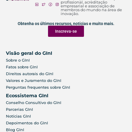
profissional, acreditação
empresarial e associação de
membros do mundo na área de
inovação.
Obtenha os últimos recursos, notícias e muito mais.
Inscreva-se
Visão geral do GInI
Sobre o GInI
Fatos sobre GInI
Direitos autorais do GInI
Valores e Juramento do GInI
Perguntas frequentes sobre GInI
Ecossistema GInI
Conselho Consultivo do GInI
Parcerias GInI
Notícias GInI
Depoimentos do GInI
Blog GInI