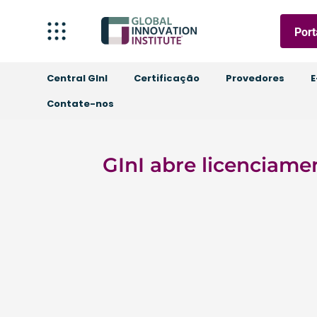
Port
Central GInI
Certificação
Provedores
E
Contate-nos
GInI abre licenciame