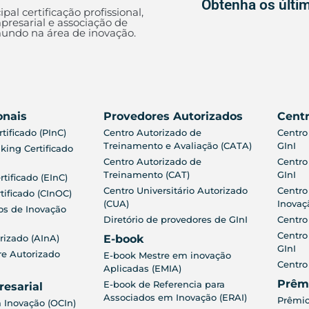
Obtenha os últim
ipal certificação profissional,
presarial e associação de
ndo na área de inovação.
onais
Provedores Autorizados
Centr
tificado (PInC)
Centro Autorizado de
Centro
Treinamento e Avaliação (CATA)
GInI
king Certificado
Centro Autorizado de
Centro
Treinamento (CAT)
GInI
rtificado (EInC)
Centro Universitário Autorizado
Centro
tificado (CInOC)
(CUA)
Inovaç
os de Inovação
Diretório de provedores de GInI
Centro
Centro
rizado (AInA)
E-book
GInI
re Autorizado
E-book Mestre em inovação
Centro
Aplicadas (EMIA)
Prêm
E-book de Referencia para
resarial
Associados em Inovação (ERAI)
Prêmio
 Inovação (OCIn)