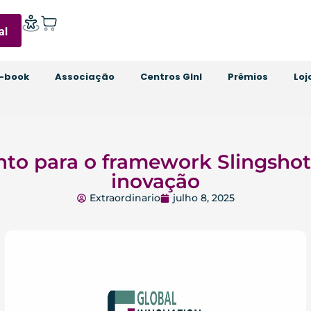
al
-book
Associação
Centros GInI
Prêmios
Loj
nto para o framework Slingshot 
inovação
Extraordinario
julho 8, 2025