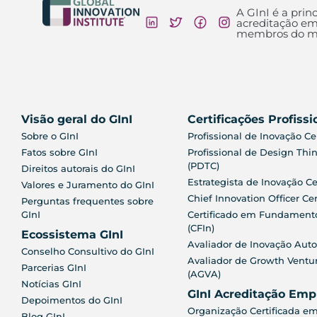
A GInI é a princ
acreditação em
membros do mu
Visão geral do GInI
Certificações Profissi
Sobre o GInI
Profissional de Inovação Cer
Fatos sobre GInI
Profissional de Design Thin
(PDTC)
Direitos autorais do GInI
Estrategista de Inovação Ce
Valores e Juramento do GInI
Chief Innovation Officer Cer
Perguntas frequentes sobre
GInI
Certificado em Fundament
(CFIn)
Ecossistema GInI
Avaliador de Inovação Auto
Conselho Consultivo do GInI
Avaliador de Growth Ventu
Parcerias GInI
(AGVA)
Notícias GInI
GInI Acreditação Emp
Depoimentos do GInI
Organização Certificada em
Blog GInI