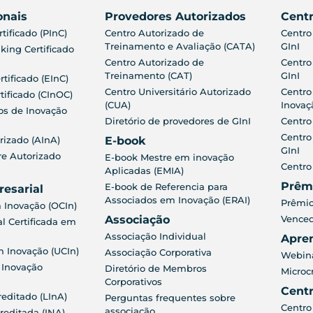
onais
Provedores Autorizados
Centr
tificado (PInC)
Centro Autorizado de
Centro
Treinamento e Avaliação (CATA)
GInI
king Certificado
Centro Autorizado de
Centro
Treinamento (CAT)
GInI
rtificado (EInC)
Centro Universitário Autorizado
Centro
tificado (CInOC)
(CUA)
Inovaç
os de Inovação
Diretório de provedores de GInI
Centro
Centro
rizado (AInA)
E-book
GInI
re Autorizado
E-book Mestre em inovação
Centro
Aplicadas (EMIA)
Prêm
E-book de Referencia para
resarial
Associados em Inovação (ERAI)
Prêmio
 Inovação (OCIn)
Associação
Venced
 Certificada em
Associação Individual
Apre
m Inovação (UCIn)
Associação Corporativa
Webina
 Inovação
Diretório de Membros
Microc
Corporativos
Cent
reditado (LInA)
Perguntas frequentes sobre
Centro
associação
reditada (INA)