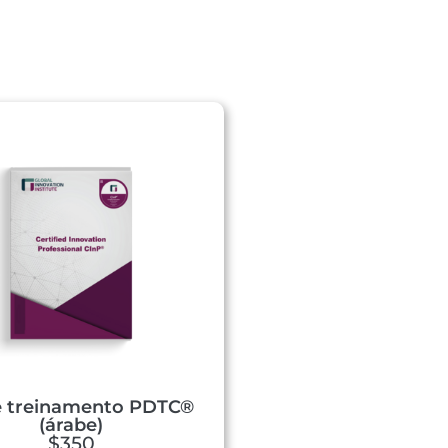
e treinamento PDTC®
(árabe)
$350