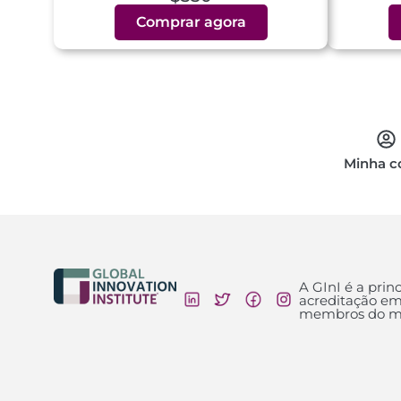
Comprar agora
Minha c
A GInI é a princ
acreditação em
membros do mu