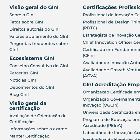
Visão geral do GInI
Certificações Profissi
Sobre o GInI
Profissional de Inovação Cer
Fatos sobre GInI
Profissional de Design Thin
(PDTC)
Direitos autorais do GInI
Estrategista de Inovação Ce
Valores e Juramento do GInI
Chief Innovation Officer Cer
Perguntas frequentes sobre
GInI
Certificado em Fundament
(CFIn)
Ecossistema GInI
Avaliador de Inovação Auto
Conselho Consultivo do GInI
Avaliador de Growth Ventu
Parcerias GInI
(AGVA)
Notícias GInI
GInI Acreditação Emp
Depoimentos do GInI
Organização Certificada em
Blog GInI
Organização Governamental
Visão geral da
Inovação (OGCIn)
certificação
Universidade Certificada e
Avaliação de Orientação de
Programa de Educação em
Certificações
Acreditado (PEInA)
Informações sobre o exame
Laboratório de Inovação Ac
Manter Certificação
Incubadora de Negócios Ac