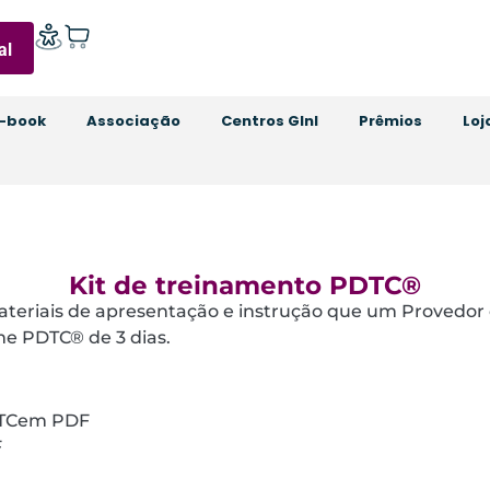
al
-book
Associação
Centros GInI
Prêmios
Loj
Kit de treinamento PDTC®
teriais de apresentação e instrução que um Provedor o
me PDTC® de 3 dias.
PDTCem PDF
F