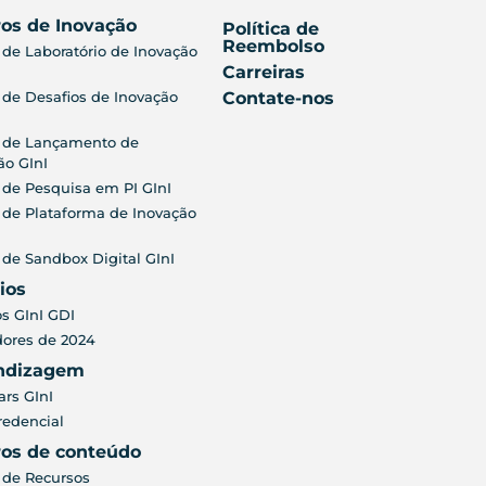
os de Inovação
Política de
Reembolso
 de Laboratório de Inovação
Carreiras
 de Desafios de Inovação
Contate-nos
 de Lançamento de
ão GInI
 de Pesquisa em PI GInI
 de Plataforma de Inovação
 de Sandbox Digital GInI
ios
s GInI GDI
ores de 2024
ndizagem
rs GInI
redencial
ros de conteúdo
 de Recursos