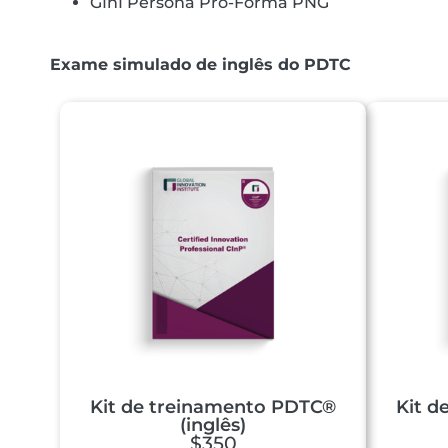
GInI Persona Pro-Forma PNG
Exame simulado de inglês do PDTC
Kit de treinamento PDTC®
Kit d
(inglês)
$350